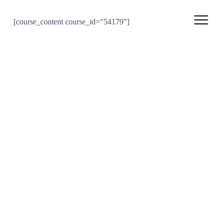
Passer
au
contenu
[course_content course_id="54179"]