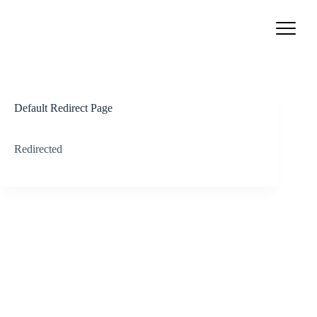
Passer
au
contenu
Default Redirect Page
Redirected