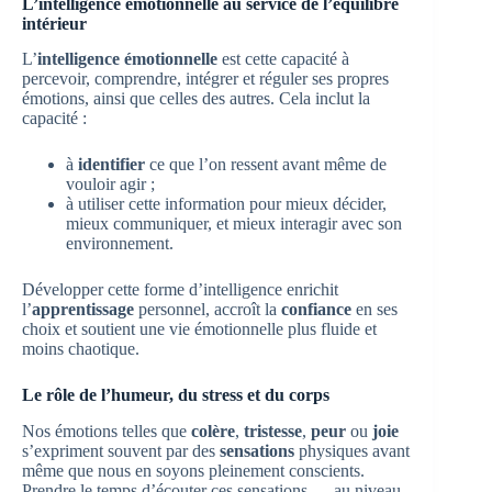
L’intelligence émotionnelle au service de l’équilibre
intérieur
L’
intelligence émotionnelle
est cette capacité à
percevoir, comprendre, intégrer et réguler ses propres
émotions, ainsi que celles des autres. Cela inclut la
capacité :
à
identifier
ce que l’on ressent avant même de
vouloir agir ;
à utiliser cette information pour mieux décider,
mieux communiquer, et mieux interagir avec son
environnement.
Développer cette forme d’intelligence enrichit
l’
apprentissage
personnel, accroît la
confiance
en ses
choix et soutient une vie émotionnelle plus fluide et
moins chaotique.
Le rôle de l’humeur, du stress et du corps
Nos émotions telles que
colère
,
tristesse
,
peur
ou
joie
s’expriment souvent par des
sensations
physiques avant
même que nous en soyons pleinement conscients.
Prendre le temps d’écouter ces sensations — au niveau