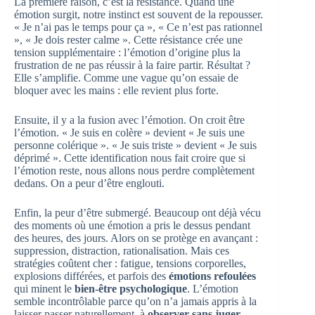
La première raison, c’est la résistance. Quand une
émotion surgit, notre instinct est souvent de la repousser.
« Je n’ai pas le temps pour ça », « Ce n’est pas rationnel
», « Je dois rester calme ». Cette résistance crée une
tension supplémentaire : l’émotion d’origine plus la
frustration de ne pas réussir à la faire partir. Résultat ?
Elle s’amplifie. Comme une vague qu’on essaie de
bloquer avec les mains : elle revient plus forte.
Ensuite, il y a la fusion avec l’émotion. On croit être
l’émotion. « Je suis en colère » devient « Je suis une
personne colérique ». « Je suis triste » devient « Je suis
déprimé ». Cette identification nous fait croire que si
l’émotion reste, nous allons nous perdre complètement
dedans. On a peur d’être englouti.
Enfin, la peur d’être submergé. Beaucoup ont déjà vécu
des moments où une émotion a pris le dessus pendant
des heures, des jours. Alors on se protège en avançant :
suppression, distraction, rationalisation. Mais ces
stratégies coûtent cher : fatigue, tensions corporelles,
explosions différées, et parfois des
émotions refoulées
qui minent le
bien-être psychologique
. L’émotion
semble incontrôlable parce qu’on n’a jamais appris à la
laisser passer naturellement, à
observer sans juger
.