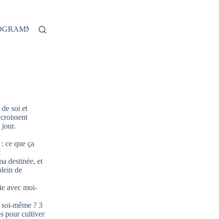
ROGRAMME
de soi et
 croissent
jour.
: ce que ça
t
ma destinée, et
plein de
ie avec moi-
 soi-même ? 3
s pour cultiver