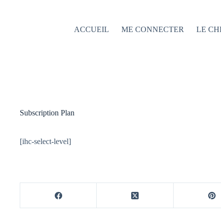
Passer
au
contenu
ACCUEIL
ME CONNECTER
LE CH
Subscription Plan
[ihc-select-level]