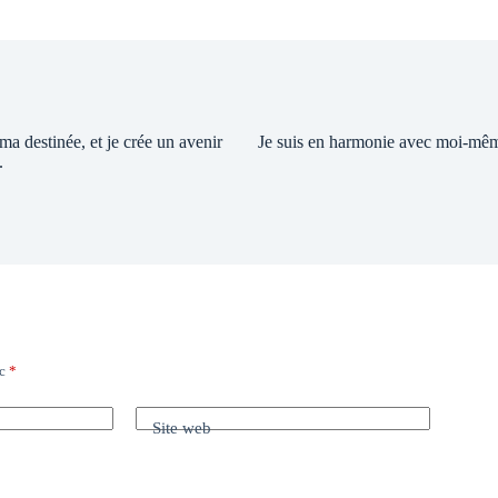
 ma destinée, et je crée un avenir
Je suis en harmonie avec moi-mê
.
ec
*
Site web