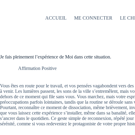
Passer
au
contenu
ACCUEIL
ME CONNECTER
LE CH
Je fais pleinement l’expérience de Moi dans cette situation.
Affirmation Positive
Vous êtes en route pour le travail, et vos pensées vagabondent vers des
à venir. Les lumières passent, les sons de la ville s’entremêlent, mais 
dehors de ce moment qui file sans vous. Vous marchez, mais votre esprit
préoccupations parfois lointaines, tandis que la routine se déroule sans 
Pourtant, reconnaître ce moment de dissociation, même brièvement, in
que vous laissez cette expérience s’installer, même dans sa banalité, el
s’ancrer dans le quotidien. Ce geste simple de reconnexion, répété jour a
sérénité, comme si vous redeveniez le protagoniste de votre propre histo