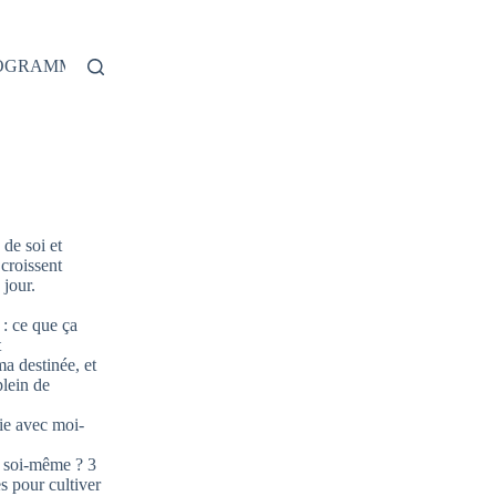
ROGRAMME
de soi et
 croissent
jour.
: ce que ça
t
ma destinée, et
plein de
ie avec moi-
 soi-même ? 3
s pour cultiver