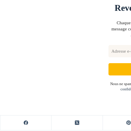
Reve
Chaque 
message co
Nous ne spam
confid