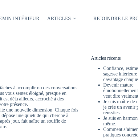
EMIN INTÉRIEUR
ARTICLES
REJOINDRE LE P
Articles récents
Confiance, estime 
sagesse intérieure
davantage chaque 
Devenir mature
 tâches à accomplir ou des conversations
émotionnellement 
vous vous sentez éloigné, presque en
veut dire vraimen
 est déjà ailleurs, accroché à des
Je suis maître de 
votre présence.
je crée un avenir 
vite une nouvelle dimension. Chaque fois
réussites.
le dépose une quietude qui cherche à
Je suis en harmon
près jour, fait naître un souffle de
même.
ire.
Comment s’aimer
pratiques concrète