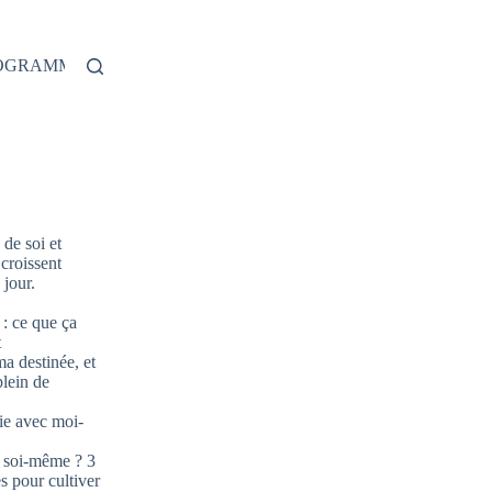
ROGRAMME
de soi et
 croissent
jour.
: ce que ça
t
ma destinée, et
plein de
ie avec moi-
 soi-même ? 3
s pour cultiver