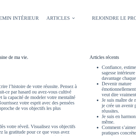
EMIN INTÉRIEUR
ARTICLES
REJOINDRE LE P
maine de ma vie.
Articles récents
Confiance, estime 
sagesse intérieure
davantage chaque 
Devenir mature
re l’histoire de votre réussite. Pensez à
émotionnellement 
ait-ce par hasard ou avez-vous cultivé
veut dire vraimen
et la capacité de modeler votre mentalité
Je suis maître de 
ourrissez votre esprit avec des pensées
je crée un avenir 
pproche de vos objectifs les plus
réussites.
Je suis en harmon
même.
s votre réveil. Visualisez vos objectifs
Comment s’aimer
uez la gratitude pour ce que vous avez
pratiques concrète