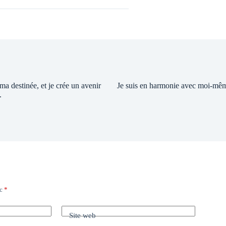
 ma destinée, et je crée un avenir
Je suis en harmonie avec moi-mê
.
ec
*
Site web