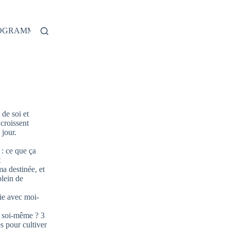
ROGRAMME
de soi et
 croissent
jour.
: ce que ça
t
ma destinée, et
plein de
ie avec moi-
 soi-même ? 3
s pour cultiver