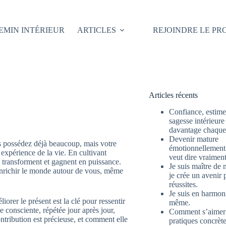
EMIN INTÉRIEUR
ARTICLES
REJOINDRE LE P
Articles récents
Confiance, estime 
sagesse intérieure
davantage chaque 
Devenir mature
us possédez déjà beaucoup, mais votre
émotionnellement 
 expérience de la vie. En cultivant
veut dire vraimen
e transforment et gagnent en puissance.
Je suis maître de 
enrichir le monde autour de vous, même
je crée un avenir 
réussites.
Je suis en harmon
orer le présent est la clé pour ressentir
même.
 consciente, répétée jour après jour,
Comment s’aimer
ntribution est précieuse, et comment elle
pratiques concrète