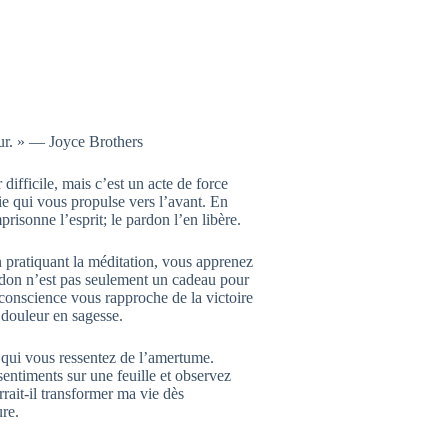
ur. » — Joyce Brothers
ifficile, mais c’est un acte de force
ie qui vous propulse vers l’avant. En
risonne l’esprit; le pardon l’en libère.
 pratiquant la méditation, vous apprenez
rdon n’est pas seulement un cadeau pour
conscience vous rapproche de la victoire
a douleur en sagesse.
 qui vous ressentez de l’amertume.
sentiments sur une feuille et observez
ait-il transformer ma vie dès
ure.