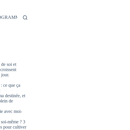
ROGRAMME
de soi et
 croissent
jour.
: ce que ça
t
ma destinée, et
plein de
ie avec moi-
 soi-même ? 3
s pour cultiver