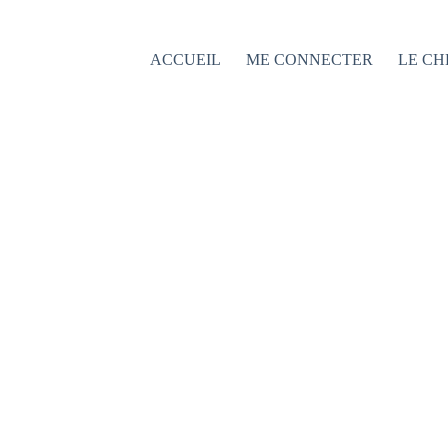
Passer
au
contenu
ACCUEIL
ME CONNECTER
LE CH