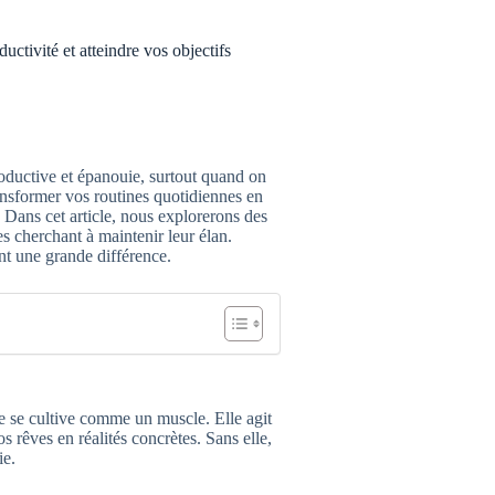
uctivité et atteindre vos objectifs
roductive et épanouie, surtout quand on
ransformer vos routines quotidiennes en
. Dans cet article, nous explorerons des
es cherchant à maintenir leur élan.
t une grande différence.
e se cultive comme un muscle. Elle agit
rêves en réalités concrètes. Sans elle,
ie.