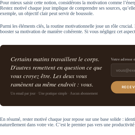
Pour mieux saisir cette notion, considérons la motivation comme l’énerg
Restez motivé chaque jour implique de comprendre ses sources, qu’elles
exemple, un objectif clair peut servir de boussole.
Parmi les éléments clés, la routine motivationnelle joue un rôle crucial. 
booster sa motivation de manière cohérente. Si vous négligez cet aspect
Certains matins travaillent le corps.
Votre adresse 
D'autres remettent en question ce que
vous croyez être. Les deux vous
ramènent au même endroit : vous.
RECEV
Un email par jour · Une pratique simple · Aucun abonnement
En résumé, rester motivé chaque jour repose sur une base solide : identif
naturellement dans votre vie. C’est le premier pas vers une productivité