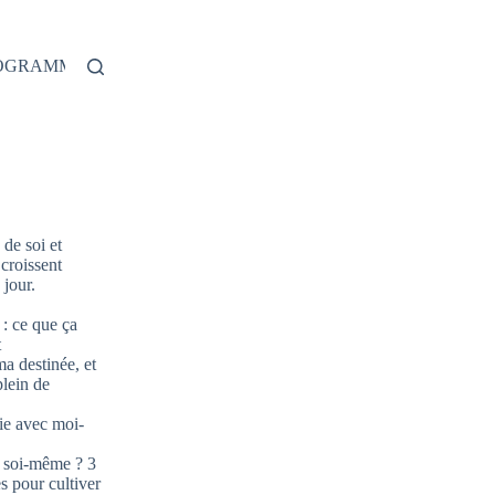
ROGRAMME
de soi et
 croissent
jour.
: ce que ça
t
ma destinée, et
plein de
ie avec moi-
 soi-même ? 3
s pour cultiver