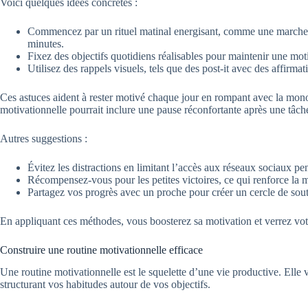
Voici quelques idées concrètes :
Commencez par un rituel matinal energisant, comme une marche 
minutes.
Fixez des objectifs quotidiens réalisables pour maintenir une mot
Utilisez des rappels visuels, tels que des post-it avec des affirmat
Ces astuces aident à rester motivé chaque jour en rompant avec la mon
motivationnelle pourrait inclure une pause réconfortante après une tâc
Autres suggestions :
Évitez les distractions en limitant l’accès aux réseaux sociaux pen
Récompensez-vous pour les petites victoires, ce qui renforce la m
Partagez vos progrès avec un proche pour créer un cercle de sout
En appliquant ces méthodes, vous boosterez sa motivation et verrez votr
Construire une routine motivationnelle efficace
Une routine motivationnelle est le squelette d’une vie productive. Elle 
structurant vos habitudes autour de vos objectifs.