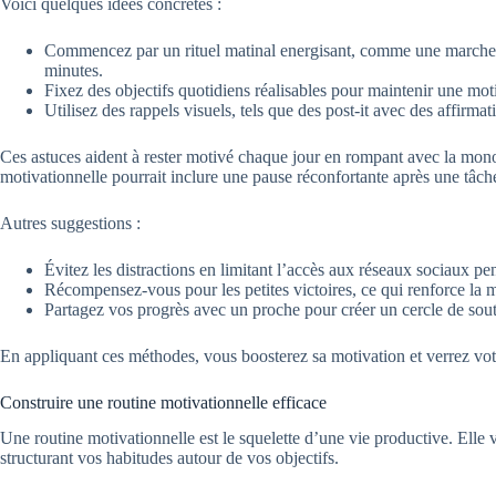
Voici quelques idées concrètes :
Commencez par un rituel matinal energisant, comme une marche 
minutes.
Fixez des objectifs quotidiens réalisables pour maintenir une mot
Utilisez des rappels visuels, tels que des post-it avec des affirmat
Ces astuces aident à rester motivé chaque jour en rompant avec la mon
motivationnelle pourrait inclure une pause réconfortante après une tâc
Autres suggestions :
Évitez les distractions en limitant l’accès aux réseaux sociaux pen
Récompensez-vous pour les petites victoires, ce qui renforce la m
Partagez vos progrès avec un proche pour créer un cercle de sout
En appliquant ces méthodes, vous boosterez sa motivation et verrez votr
Construire une routine motivationnelle efficace
Une routine motivationnelle est le squelette d’une vie productive. Elle 
structurant vos habitudes autour de vos objectifs.