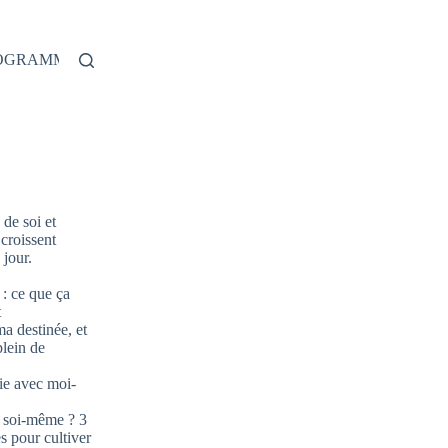
ROGRAMME
de soi et
 croissent
jour.
: ce que ça
t
ma destinée, et
plein de
ie avec moi-
 soi-même ? 3
s pour cultiver