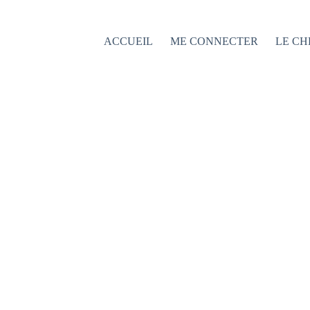
Passer
au
contenu
ACCUEIL
ME CONNECTER
LE CH