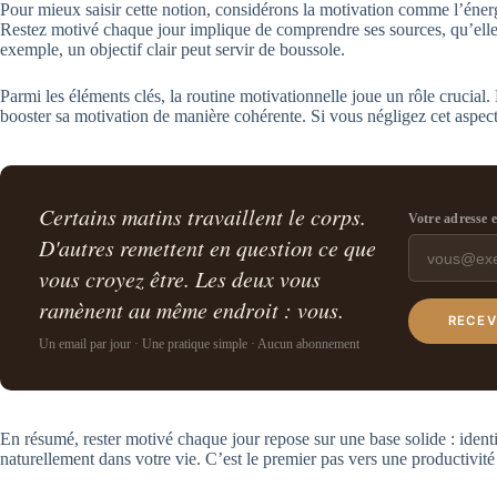
Pour mieux saisir cette notion, considérons la motivation comme l’énerg
Restez motivé chaque jour implique de comprendre ses sources, qu’elles
exemple, un objectif clair peut servir de boussole.
Parmi les éléments clés, la routine motivationnelle joue un rôle crucial. 
booster sa motivation de manière cohérente. Si vous négligez cet aspect
Certains matins travaillent le corps.
Votre adresse 
D'autres remettent en question ce que
vous croyez être. Les deux vous
ramènent au même endroit : vous.
RECEV
Un email par jour · Une pratique simple · Aucun abonnement
En résumé, rester motivé chaque jour repose sur une base solide : identif
naturellement dans votre vie. C’est le premier pas vers une productivité