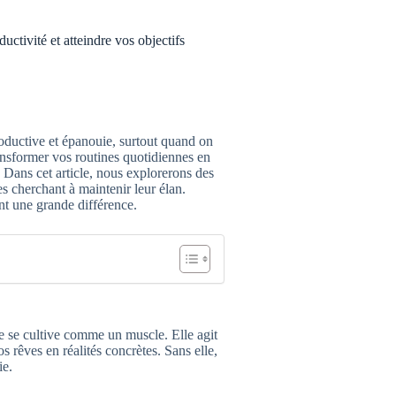
uctivité et atteindre vos objectifs
roductive et épanouie, surtout quand on
ransformer vos routines quotidiennes en
. Dans cet article, nous explorerons des
es cherchant à maintenir leur élan.
t une grande différence.
e se cultive comme un muscle. Elle agit
rêves en réalités concrètes. Sans elle,
ie.