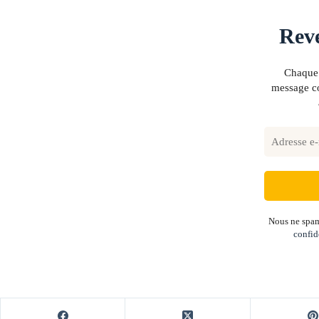
Reve
Chaque 
message co
Nous ne spam
confid