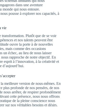
es schémas limitants qui nous
 engageons dans une aventure
du monde qui nous entoure.
 nous pousse à explorer nos capacités, à
a vie
 transformation. Plutôt que de se voir
mpétences et nos talents peuvent être
ttitude ouvre la porte à de nouvelles
acles, mais comme des occasions
s un échec, au lieu de nous laisser
 nous rapproche de notre objectif. En
 esprit à l’innovation, à la créativité et
de d’aujourd’hui.
 s’accepter
s la meilleure version de nous-mêmes. En
ce plus profonde de nos pensées, de nos
e nous arrêter, de respirer profondément
ltivant cette présence, nous nous offrons
pratique de la pleine conscience nous
r sur nos véritables besoins et désirs.