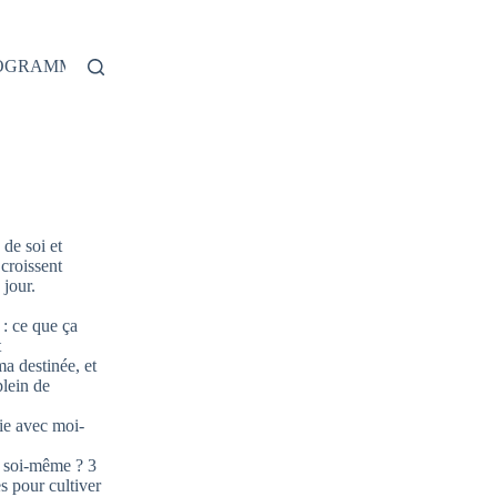
ROGRAMME
de soi et
 croissent
jour.
: ce que ça
t
ma destinée, et
plein de
ie avec moi-
 soi-même ? 3
s pour cultiver