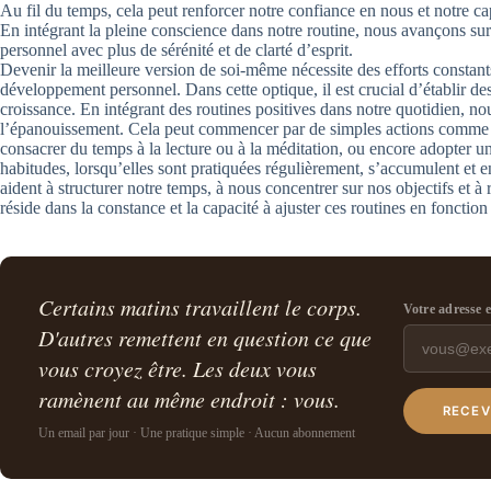
Au fil du temps, cela peut renforcer notre confiance en nous et notre ca
En intégrant la pleine conscience dans notre routine, nous avançons s
personnel avec plus de sérénité et de clarté d’esprit.
Devenir la meilleure version de soi-même nécessite des efforts constan
développement personnel. Dans cette optique, il est crucial d’établir de
croissance. En intégrant des routines positives dans notre quotidien, 
l’épanouissement. Cela peut commencer par de simples actions comme 
consacrer du temps à la lecture ou à la méditation, ou encore adopter un
habitudes, lorsqu’elles sont pratiquées régulièrement, s’accumulent et
aident à structurer notre temps, à nous concentrer sur nos objectifs et à
réside dans la constance et la capacité à ajuster ces routines en fonctio
Certains matins travaillent le corps.
Votre adresse 
D'autres remettent en question ce que
vous croyez être. Les deux vous
ramènent au même endroit : vous.
RECEV
Un email par jour · Une pratique simple · Aucun abonnement