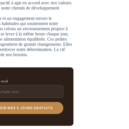
pacité à agir en accord avec nos valeurs.
ur notre chemin de développement
ts et un engagement envers le
s habitudes qui soutiennent notre
nous créons un environnement propice à
se lever à la même heure chaque jour,
e alimentation équilibrée. Ces petites
 engendrent de grands changements. Elles
 renforcer notre détermination. La clé
n de nos besoins.
e-mail
OIR MES 5 JOURS GRATUITS