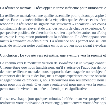
La résilience mentale : Développer la force intérieure pour surmonter le
La résilience mentale est une qualité essentielle pour quiconque aspire à
même. Face aux inévitabilités de la vie, telles que les échecs et les déce
rebondir. La résilience ne signifie pas seulement « encaisser » les coup
constructifs de se relever et de tirer des leçons de chaque expérience. C
perspective positive, de chercher du soutien auprès des autres ou d’adop
telles que la respiration profonde ou la méditation. En développant cett
mieux à affronter les défis futurs. La résilience nous permet non seulem
aussi de renforcer notre confiance en nous tout en nous aidant à évoluer
Conclusion : Le voyage vers soi-même, une aventure vers la sérénité e
Le chemin vers la meilleure version de soi-même est un voyage continu
Chaque étape que nous franchissons, qu’il s’agisse de l’adoption de n
de notre résilience mentale, nous rapproche davantage de notre objectif.
comporter des hauts et des bas, mais chaque expérience est une occasio
engagant dans ce processus, nous découvrons non seulement qui nous 
nous pouvons devenir. C’est une aventure qui nous mène vers la sérénit
permettant de vivre de manière authentique et significative.
Consacrez chaque jour quelques minutes à réfléchir sur vos progrès et à 
renforcera votre motivation et votre engagement envers votre dévelop