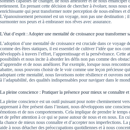
sommes capables de changer, de nous améliorer et de nous émanciper d
retiennent. En prenant cette décision de chercher à évoluer, nous nous
enrichissante qui peut transformer notre perception de nous-mêmes et 
L’épanouissement personnel est un voyage, non pas une destination ; il
surmonter nos peurs et à embrasser nos rêves avec assurance.
L’état d’esprit : Adopter une mentalité de croissance pour transformer s
L’adoption d’une mentalité de croissance est cruciale dans ce voyage de
comme des êtres statiques, il est essentiel de cultiver l’idée que nos co
développés à travers l’effort, l’apprentissage et la persévérance. Cette a
possibilités et nous incite à aborder les défis non pas comme des obst
d’apprendre et de nous améliorer. Par exemple, lorsque nous rencontron
abattre, nous pouvons choisir de le voir comme une leçon précieuse qui
adoptant cette mentalité, nous favorisons notre résilience et ouvrons notre
à l’adaptabilité, des qualités indispensables pour naviguer dans le mon
La pleine conscience : Pratiquer la présence pour mieux se connaître et
La pleine conscience est un outil puissant pour notre cheminement ver
apprenant à être présent dans l’instant, nous développons une conscien
émotions et de nos comportements. Cela implique de prendre le temps d
et de prêter attention à ce qui se passe autour de nous et en nous. En cu
la chance de mieux nous connaître et d’accepter nos imperfections. La 
aide à nous détacher des préoccupations quotidiennes et à nous concentre