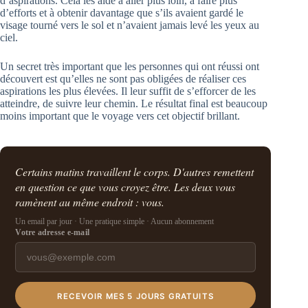
d’aspirations. Cela les aide à aller plus loin, à faire plus
d’efforts et à obtenir davantage que s’ils avaient gardé le
visage tourné vers le sol et n’avaient jamais levé les yeux au
ciel.
Un secret très important que les personnes qui ont réussi ont
découvert est qu’elles ne sont pas obligées de réaliser ces
aspirations les plus élevées. Il leur suffit de s’efforcer de les
atteindre, de suivre leur chemin. Le résultat final est beaucoup
moins important que le voyage vers cet objectif brillant.
Certains matins travaillent le corps. D'autres remettent
en question ce que vous croyez être. Les deux vous
ramènent au même endroit : vous.
Un email par jour · Une pratique simple · Aucun abonnement
Votre adresse e-mail
RECEVOIR MES 5 JOURS GRATUITS