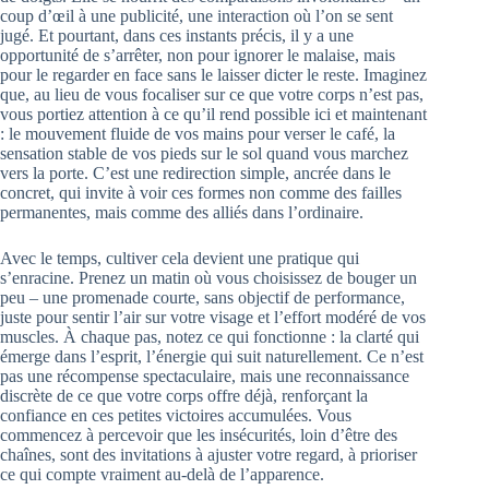
coup d’œil à une publicité, une interaction où l’on se sent
jugé. Et pourtant, dans ces instants précis, il y a une
opportunité de s’arrêter, non pour ignorer le malaise, mais
pour le regarder en face sans le laisser dicter le reste. Imaginez
que, au lieu de vous focaliser sur ce que votre corps n’est pas,
vous portiez attention à ce qu’il rend possible ici et maintenant
: le mouvement fluide de vos mains pour verser le café, la
sensation stable de vos pieds sur le sol quand vous marchez
vers la porte. C’est une redirection simple, ancrée dans le
concret, qui invite à voir ces formes non comme des failles
permanentes, mais comme des alliés dans l’ordinaire.
Avec le temps, cultiver cela devient une pratique qui
s’enracine. Prenez un matin où vous choisissez de bouger un
peu – une promenade courte, sans objectif de performance,
juste pour sentir l’air sur votre visage et l’effort modéré de vos
muscles. À chaque pas, notez ce qui fonctionne : la clarté qui
émerge dans l’esprit, l’énergie qui suit naturellement. Ce n’est
pas une récompense spectaculaire, mais une reconnaissance
discrète de ce que votre corps offre déjà, renforçant la
confiance en ces petites victoires accumulées. Vous
commencez à percevoir que les insécurités, loin d’être des
chaînes, sont des invitations à ajuster votre regard, à prioriser
ce qui compte vraiment au-delà de l’apparence.