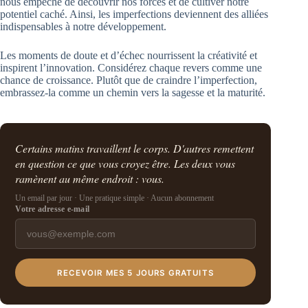
nous empêche de découvrir nos forces et de cultiver notre
potentiel caché. Ainsi, les imperfections deviennent des alliées
indispensables à notre développement.
Les moments de doute et d’échec nourrissent la créativité et
inspirent l’innovation. Considérez chaque revers comme une
chance de croissance. Plutôt que de craindre l’imperfection,
embrassez-la comme un chemin vers la sagesse et la maturité.
Certains matins travaillent le corps. D'autres remettent
en question ce que vous croyez être. Les deux vous
ramènent au même endroit : vous.
Un email par jour · Une pratique simple · Aucun abonnement
Votre adresse e-mail
RECEVOIR MES 5 JOURS GRATUITS