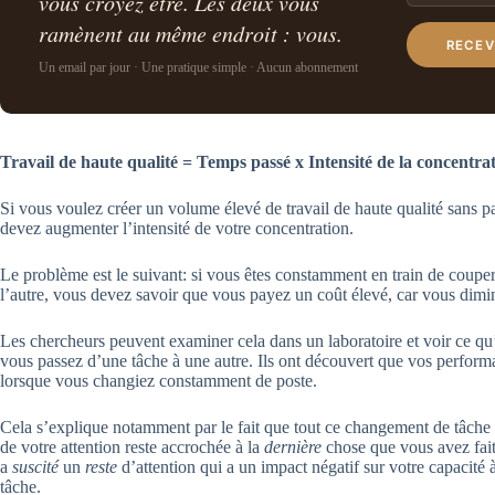
vous croyez être. Les deux vous
ramènent au même endroit : vous.
RECEV
Un email par jour · Une pratique simple · Aucun abonnement
Travail de haute qualité = Temps passé x Intensité de la concentra
Si vous voulez créer un volume élevé de travail de haute qualité sans pas
devez augmenter l’intensité de votre concentration.
Le problème est le suivant: si vous êtes constamment en train de couper
l’autre, vous devez savoir que vous payez un coût élevé, car vous dimin
Les chercheurs peuvent examiner cela dans un laboratoire et voir ce qu
vous passez d’une tâche à une autre. Ils ont découvert que vos perfor
lorsque vous changiez constamment de poste.
Cela s’explique notamment par le fait que tout ce changement de tâche c
de votre attention reste accrochée à la
dernière
chose que vous avez fait
a
suscité
un
reste
d’attention qui a un impact négatif sur votre capacité 
tâche.