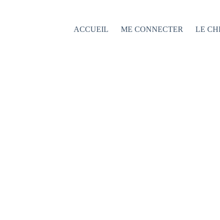
Passer
au
contenu
ACCUEIL
ME CONNECTER
LE CH