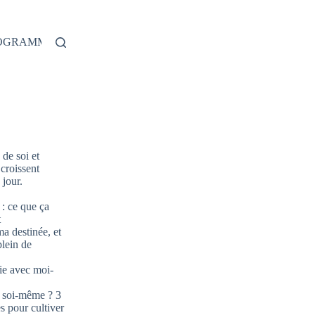
ROGRAMME
de soi et
 croissent
jour.
: ce que ça
t
ma destinée, et
plein de
ie avec moi-
 soi-même ? 3
s pour cultiver