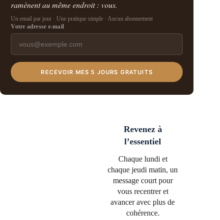
ramènent au même endroit : vous.
Un email par jour · Une pratique simple · Aucun abonnement
Votre adresse e-mail
RECEVOIR MES 5 JOURS GRATUITS
Revenez à
l’essentiel
Chaque lundi et
chaque jeudi matin, un
message court pour
vous recentrer et
avancer avec plus de
cohérence.