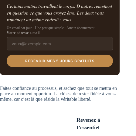
Certains matins travaillent le corps. D'autres remettent
en question ce que vous croyez être. Les deux vous
ramènent au même endroit : vous.
Un email par jour · Une pratique simple · Aucun abonnement
Votre adresse e-mail
RECEVOIR MES 5 JOURS GRATUITS
Faites confiance au processus, et sachez que tout se mettra en
place au moment opportun. La clé est de rester fidèle à vous-
même, car c’est là que réside la véritable liberté.
Revenez à
l’essentiel