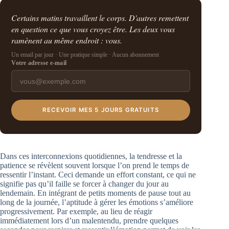
Certains matins travaillent le corps. D'autres remettent
en question ce que vous croyez être. Les deux vous
ramènent au même endroit : vous.
Un email par jour · Une pratique simple · Aucun abonnement
Votre adresse e-mail
RECEVOIR MES 5 JOURS GRATUITS
Dans ces interconnexions quotidiennes, la tendresse et la
patience se révèlent souvent lorsque l’on prend le temps de
ressentir l’instant. Ceci demande un effort constant, ce qui ne
signifie pas qu’il faille se forcer à changer du jour au
lendemain. En intégrant de petits moments de pause tout au
long de la journée, l’aptitude à gérer les émotions s’améliore
progressivement. Par exemple, au lieu de réagir
immédiatement lors d’un malentendu, prendre quelques