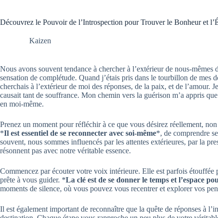
Découvrez le Pouvoir de l’Introspection pour Trouver le Bonheur et l’
Kaizen
Nous avons souvent tendance à chercher à l’extérieur de nous-mêmes d
sensation de complétude. Quand j’étais pris dans le tourbillon de mes dé
cherchais à l’extérieur de moi des réponses, de la paix, et de l’amour. 
causait tant de souffrance. Mon chemin vers la guérison m’a appris que j
en moi-même.
Prenez un moment pour réfléchir à ce que vous désirez réellement, non 
*
Il est essentiel de se reconnecter avec soi-même
*, de comprendre ses
souvent, nous sommes influencés par les attentes extérieures, par la pr
résonnent pas avec notre véritable essence.
Commencez par écouter votre voix intérieure. Elle est parfois étouffée pa
prête à vous guider. *
La clé est de se donner le temps et l’espace po
moments de silence, où vous pouvez vous recentrer et explorer vos pen
Il est également important de reconnaître que la quête de réponses à l’i
destination. Chaque étape vous rapproche un peu plus de votre véritabl