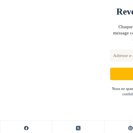
Reve
Chaque 
message co
Nous ne spam
confid