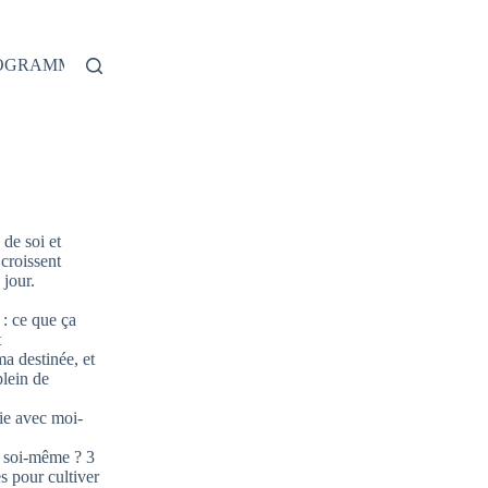
ROGRAMME
de soi et
 croissent
jour.
: ce que ça
t
ma destinée, et
plein de
ie avec moi-
 soi-même ? 3
s pour cultiver