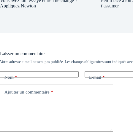
Vous avez tout essayé et rien ne change ?
Perdu face à ton
Appliquez Newton
t’assumer
Laisser un commentaire
Votre adresse e-mail ne sera pas publiée.
Les champs obligatoires sont indiqués av
Nom
*
E-mail
*
Ajouter un commentaire
*