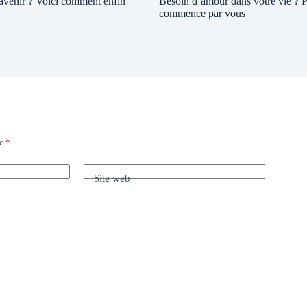
 avenir ? Voici comment enfin
Besoin d’amour dans votre vie ? P
commence par vous
ec
*
Site web