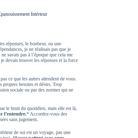
Épanouissement Intérieur
es réponses, le bonheur, ou une
pendances, je ne réalisais pas que je
Je ne savais pas à l’époque que cela me
e devais trouver les réponses et la force
pas ce que les autres attendent de vous.
 propres besoins et désirs. Trop
ession sociale ou par des normes qui ne
r le bruit du quotidien, mais elle est là,
ur l’entendre.
* Accordez-vous des
sées sans jugement.
ntérieur de soi est un voyage, pas une
e moi. *
Soyez patient avec vous-