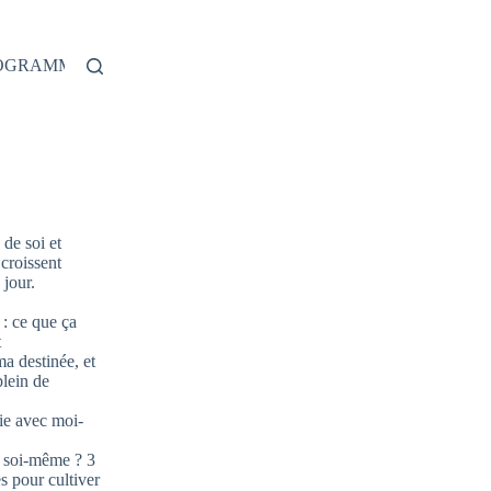
ROGRAMME
de soi et
 croissent
jour.
: ce que ça
t
ma destinée, et
plein de
ie avec moi-
 soi-même ? 3
s pour cultiver