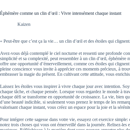
Éphémère comme un clin d’œil : Vivre intensément chaque instant
Kaizen
« Peut-être que c’est ça la vie… un clin d’œil et des étoiles qui cligne
Avez-vous déjà contemplé le ciel nocturne et ressenti une profonde con
simplicité et sa complexité, peut ressembler à un clin d’œil, éphémère
offre une opportunité d’émerveillement, comme ces étoiles qui clignent 
pleine conscience vous invite à apprécier ces moments précieux, à trouve
embrasser la magie du présent. En cultivant cette attitude, vous enrichi
Laissez les étoiles vous inspirer à vivre chaque jour avec intention. So
chaque tâche, et chaque pensée. Lorsque vous regardez le monde à trav
chaque défi se transforme en opportunité de croissance. La vie, bien 
d’une beauté indicible, si seulement vous prenez le temps de les remarqu
valorisant chaque instant, vous créez un espace pour la joie et la sérénit
Pour intégrer cette sagesse dans votre vie, essayez cet exercice simple:
notez trois choses qui vous ont émerveillé dans la journée. Relisez-les et
magiques. Réfléchissez à la manière dont vous pouvez apporter plus 