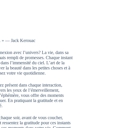
nt. » — Jack Kerouac
nexion avec l’univers? La vie, dans sa
 mais rempli de promesses. Chaque instant
dans l’immensité du ciel. L’art de la
r la beauté dans les petites choses et à
ssez votre vie quotidienne.
yez présent dans chaque interaction,
ers les yeux de l’émerveillement,
qu’éphémère, vous offre des moments
er. En pratiquant la gratitude et en
é.
 chaque soir, avant de vous coucher,
 ressentez la gratitude pour ces instants
de ces moments dans votre vie. Comment