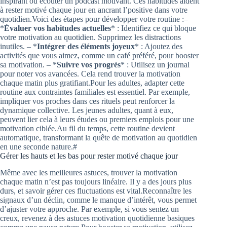
inspirant ou écouter un podcast motivant. Ces habitudes aident
à rester motivé chaque jour en ancrant l’positive dans votre
quotidien.Voici des étapes pour développer votre routine :–
*
Évaluer vos habitudes actuelles
* : Identifiez ce qui bloque
votre motivation au quotidien. Supprimez les distractions
inutiles. – *
Intégrer des éléments joyeux
* : Ajoutez des
activités que vous aimez, comme un café préféré, pour booster
sa motivation. – *
Suivre vos progrès
* : Utilisez un journal
pour noter vos avancées. Cela rend trouver la motivation
chaque matin plus gratifiant.Pour les adultes, adapter cette
routine aux contraintes familiales est essentiel. Par exemple,
impliquer vos proches dans ces rituels peut renforcer la
dynamique collective. Les jeunes adultes, quant à eux,
peuvent lier cela à leurs études ou premiers emplois pour une
motivation ciblée.Au fil du temps, cette routine devient
automatique, transformant la quête de motivation au quotidien
en une seconde nature.#
Gérer les hauts et les bas pour rester motivé chaque jour
Même avec les meilleures astuces, trouver la motivation
chaque matin n’est pas toujours linéaire. Il y a des jours plus
durs, et savoir gérer ces fluctuations est vital.Reconnaître les
signaux d’un déclin, comme le manque d’intérêt, vous permet
d’ajuster votre approche. Par exemple, si vous sentez un
creux, revenez à des astuces motivation quotidienne basiques