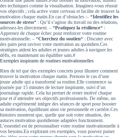
comme une pause nature.Pour booster sa motivation, utilisez
des techniques comme la visualisation. Imaginez-vous réussir
vos objectifs ; cela active votre cerveau et facilite de trouver la
motivation chaque matin.En cas d’obstacles :– *
Identifiez les
sources de stress
* : Qu’il s’agisse du travail ou des relations,
adressez-les directement. – *
Pratiquez la résilience
* :
Apprenez de chaque échec pour renforcer votre routine
motivationnelle. – *
Cherchez du soutien
* : Discuter avec
des pairs peut raviver votre motivation au quotidien.Ces
stratégies aident les adultes et jeunes adultes à naviguer les
défis, en maintenant un équilibre sain.#
Exemples inspirants de routines motivationnelles
Rien de tel que des exemples concrets pour illustrer comment
trouver la motivation chaque matin. Prenons le cas d’une
jeune adulte qui a transformé sa routine.Elle commence sa
journée par 15 minutes de lecture inspirante, suivi d’un
journalage rapide. Cela lui permet de rester motivé chaque
jour et d’atteindre ses objectifs professionnels. De même, un
adulte expérimenté intègre des séances de sport pour booster
sa motivation, équilibrant ainsi vie personnelle et carrière.Ces
histoires montrent que, quelle que soit votre situation, des
astuces motivation quotidienne adaptées fonctionnent.
L’essentiel est de personnaliser votre routine motivationnelle à
vos besoins.En explorant ces exemples, vous pouvez puiser
des idées pour votre propre chemin vers la motivation au