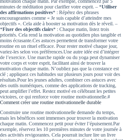
motivation chaque matin. Par exemple, commencez par 5
minutes de méditation pour clarifier votre esprit. – *
Utiliser
des affirmations positives
* : Répétez des phrases
encourageantes comme « Je suis capable d’atteindre mes
objectifs ». Cela aide à booster sa motivation dès le réveil. –
*
Fixer des objectifs clairs
* : Chaque matin, listez trois
priorités. Cela rend la motivation au quotidien plus tangible et
moins écrasante.Ces astuces permettent de transformer votre
routine en un rituel efficace. Pour rester motivé chaque jour,
variez-les selon vos préférences.Une autre idée est d’intégrer
de l’exercice. Une marche rapide ou du yoga peut dynamiser
votre corps et votre esprit, facilitant ainsi de trouver la
motivation chaque matin. N’oubliez pas que la constance est
clé ; appliquez ces habitudes sur plusieurs jours pour voir des
résultats.Pour les jeunes adultes, combiner ces astuces avec
des outils numériques, comme des applications de tracking,
peut amplifier l’effet. Restez motivé en célébrant les petites
victoires, ce qui renforce votre routine motivationnelle.#
Comment créer une routine motivationnelle durable
Construire une routine motivationnelle demande du temps,
mais les bénéfices sont immenses pour trouver la motivation
chaque matin. Commencez petit pour éviter l’épuisement.Par
exemple, réservez les 10 premières minutes de votre journée à
des activités revigorantes. Cela pourrait inclure lire un livre