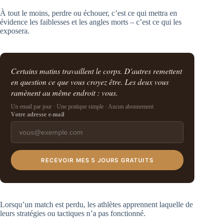
À tout le moins, perdre ou échouer, c’est ce qui mettra en
évidence les faiblesses et les angles morts – c’est ce qui les
exposera.
Certains matins travaillent le corps. D'autres remettent
en question ce que vous croyez être. Les deux vous
ramènent au même endroit : vous.
Un email par jour · Une pratique simple · Aucun abonnement
Votre adresse e-mail
RECEVOIR MES 5 JOURS GRATUITS
Lorsqu’un match est perdu, les athlètes apprennent laquelle de
leurs stratégies ou tactiques n’a pas fonctionné.