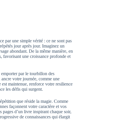
e par une simple vérité : ce ne sont pas
 répétés jour après jour. Imaginez un
 paysage abondant. De la même manière, en
s, favorisant une croissance profonde et
 emporter par le tourbillon des
ui ancre votre journée, comme une
 est maintenue, renforce votre resilience
ce les défis qui surgent.
 répétition que réside la magie. Comme
ennes façonnent votre caractère et vos
s pages d’un livre inspirant chaque soir,
ogressive de connaissances qui élargit