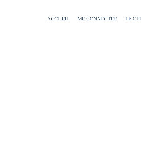
Passer
au
contenu
ACCUEIL
ME CONNECTER
LE CH