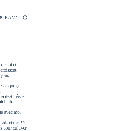
ROGRAMME
de soi et
 croissent
jour.
: ce que ça
t
ma destinée, et
plein de
ie avec moi-
 soi-même ? 3
s pour cultiver