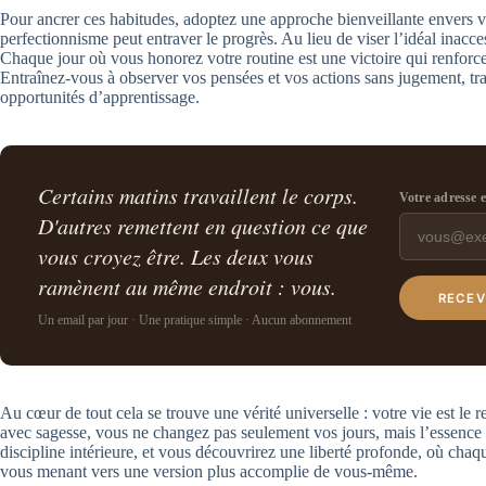
Pour ancrer ces habitudes, adoptez une approche bienveillante envers
perfectionnisme peut entraver le progrès. Au lieu de viser l’idéal inacc
Chaque jour où vous honorez votre routine est une victoire qui renforce
Entraînez-vous à observer vos pensées et vos actions sans jugement, tra
opportunités d’apprentissage.
Certains matins travaillent le corps.
Votre adresse 
D'autres remettent en question ce que
vous croyez être. Les deux vous
ramènent au même endroit : vous.
RECEV
Un email par jour · Une pratique simple · Aucun abonnement
Au cœur de tout cela se trouve une vérité universelle : votre vie est le r
avec sagesse, vous ne changez pas seulement vos jours, mais l’essence 
discipline intérieure, et vous découvrirez une liberté profonde, où ch
vous menant vers une version plus accomplie de vous-même.