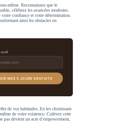
 vous-même. Reconnaissez que le
essible, célébrez les avancées modestes.
 votre confiance et votre détermination.
nsformant ainsi les obstacles en
e-mail
OIR MES 5 JOURS GRATUITS
eflet de vos habitudes. En les choisissant
même de votre existence. Cultivez cette
aque pas devient un acte d’empowerment,