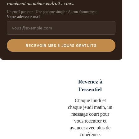
ramènent au même endroit : vous.
Un email par jour · Une pratique simple · Aucun abonnement
Votre adresse e-mail
RECEVOIR MES 5 JOURS GRATUITS
Revenez à
l’essentiel
Chaque lundi et
chaque jeudi matin, un
message court pour
vous recentrer et
avancer avec plus de
cohérence.