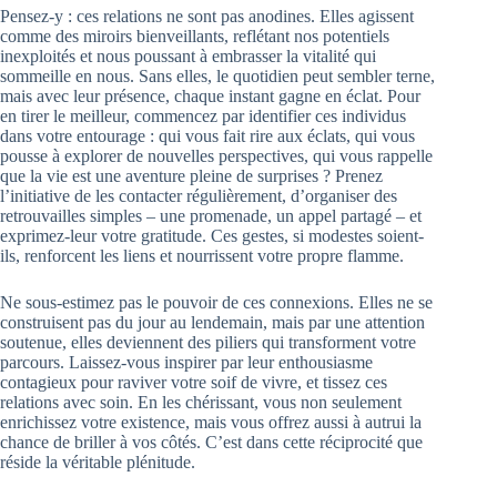
Pensez-y : ces relations ne sont pas anodines. Elles agissent
comme des miroirs bienveillants, reflétant nos potentiels
inexploités et nous poussant à embrasser la vitalité qui
sommeille en nous. Sans elles, le quotidien peut sembler terne,
mais avec leur présence, chaque instant gagne en éclat. Pour
en tirer le meilleur, commencez par identifier ces individus
dans votre entourage : qui vous fait rire aux éclats, qui vous
pousse à explorer de nouvelles perspectives, qui vous rappelle
que la vie est une aventure pleine de surprises ? Prenez
l’initiative de les contacter régulièrement, d’organiser des
retrouvailles simples – une promenade, un appel partagé – et
exprimez-leur votre gratitude. Ces gestes, si modestes soient-
ils, renforcent les liens et nourrissent votre propre flamme.
Ne sous-estimez pas le pouvoir de ces connexions. Elles ne se
construisent pas du jour au lendemain, mais par une attention
soutenue, elles deviennent des piliers qui transforment votre
parcours. Laissez-vous inspirer par leur enthousiasme
contagieux pour raviver votre soif de vivre, et tissez ces
relations avec soin. En les chérissant, vous non seulement
enrichissez votre existence, mais vous offrez aussi à autrui la
chance de briller à vos côtés. C’est dans cette réciprocité que
réside la véritable plénitude.