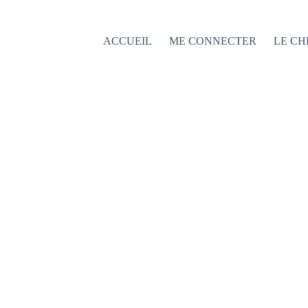
Passer
au
contenu
ACCUEIL
ME CONNECTER
LE CH