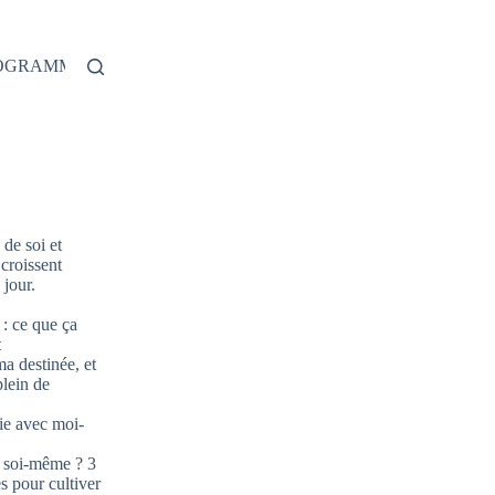
ROGRAMME
de soi et
 croissent
jour.
: ce que ça
t
ma destinée, et
plein de
ie avec moi-
 soi-même ? 3
s pour cultiver