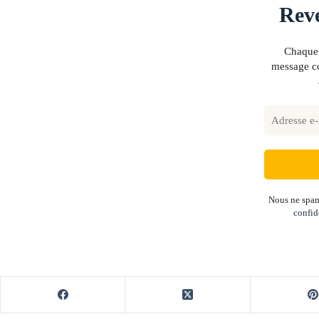
Reve
Chaque 
message co
Nous ne spam
confid