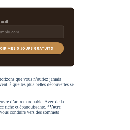
e-mail
OIR MES 5 JOURS GRATUITS
horizons que vous n’auriez jamais
vent là que les plus belles découvertes se
uvre d’art remarquable. Avec de la
e riche et épanouissante. *
Votre
a vous conduire vers des sommets