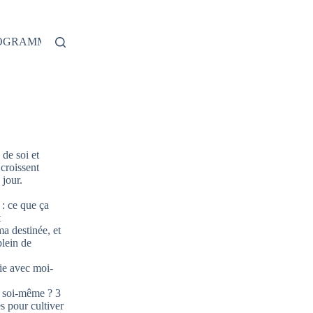
ROGRAMME
de soi et
 croissent
jour.
: ce que ça
t
ma destinée, et
plein de
ie avec moi-
 soi-même ? 3
s pour cultiver