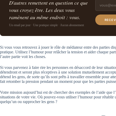
D'autres remettent en question ce que
vous croyez être. Les deux vous
ramènent au même endroit : vous.
RECEV
Un email par jour · Une pratique simple · Aucun abonnement
Si vous vous retrouvez à jouer le rôle de médiateur entre des parties di
pratique. Utilisez l’humour pour relâcher la tension et aider chaque par
l’autre partie voit les choses.
Si vous parvenez à faire rire les personnes en désaccord de leur situat
détendront et seront plus réceptives à une solution mutuellement accept
détend les gens, de sorte qu’ils sont prêts à travailler ensemble pour 
fait retomber la pression pendant un moment pour que les parties puisse
Votre mission aujourd’hui est de chercher des exemples de l’aide que l
situations de votre vie. Où pouvez-vous utiliser l’humour pour rétablir u
quelqu’un ou rapprocher les gens ?