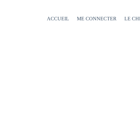
Passer
au
contenu
ACCUEIL
ME CONNECTER
LE CH