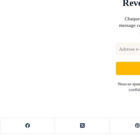
Reve
Chaque 
message co
Nous ne spam
confid