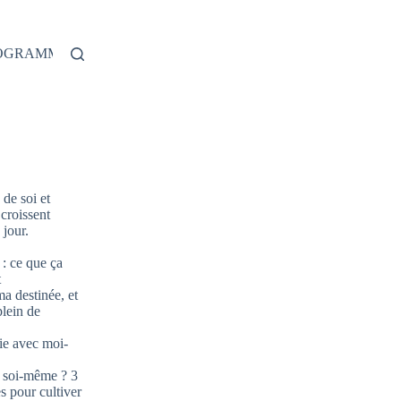
ROGRAMME
de soi et
 croissent
jour.
: ce que ça
t
ma destinée, et
plein de
ie avec moi-
 soi-même ? 3
s pour cultiver