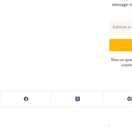
message co
Nous ne spam
confid