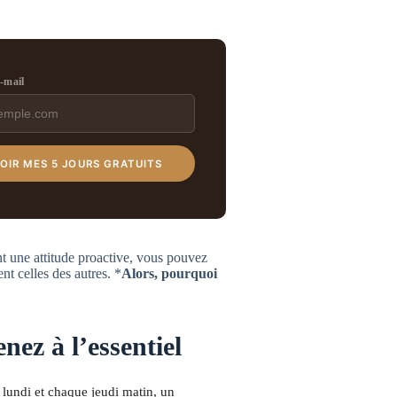
e-mail
OIR MES 5 JOURS GRATUITS
nt une attitude proactive, vous pouvez
nt celles des autres. *
Alors, pourquoi
nez à l’essentiel
lundi et chaque jeudi matin, un