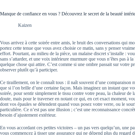
Manque de confiance en vous ? Découvrez le secret de la beauté intéri
Kaizen
Vous arrivez à cette soirée entre amis, le bruit des conversations qui
portez cette tenue que vous avez choisie ce matin, sans y penser vraim
effort. Pourtant, au milieu de la pièce, un malaise discret s’installe : vo
sans s’attarder, et une voix intérieure murmure que vous n’êtes pas à la
quelque chose qui attire. C’est comme si une ombre passait sur votre p
observer plutôt qu’à participer.
Ce tiraillement, on le connaît tous : il naît souvent d’une comparaison m
que si l’on brille d’une certaine façon. Mais imaginez un instant que vou
soirée, pour sentir simplement le tissu contre votre peau, la chaleur de l
doute, mais pour le traverser en notant ce qui, en cet exact moment, vous
dont vos épaules se détendent quand vous posez votre verre, ou le sour
particulière. Ce n’est pas une illusion ; c’est une reconnaissance concrèt
besoin d’ajustement extérieur.
En vous accordant ces petites victoires – un pas vers quelqu’un, une p
vous commencez à tisser une assurance qui ne dépend plus du regard d