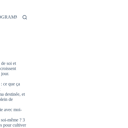
ROGRAMME
de soi et
 croissent
jour.
: ce que ça
t
ma destinée, et
plein de
ie avec moi-
 soi-même ? 3
s pour cultiver