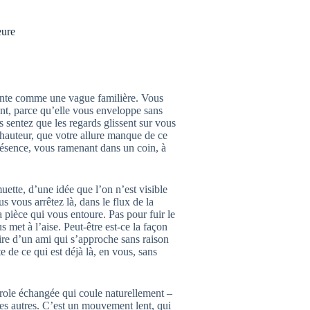
eure
 monte comme une vague familière. Vous
ent, parce qu’elle vous enveloppe sans
us sentez que les regards glissent sur vous
 hauteur, que votre allure manque de ce
résence, vous ramenant dans un coin, à
uette, d’une idée que l’on n’est visible
s vous arrêtez là, dans le flux de la
a pièce qui vous entoure. Pas pour fuir le
 met à l’aise. Peut-être est-ce la façon
ire d’un ami qui s’approche sans raison
e de ce qui est déjà là, en vous, sans
arole échangée qui coule naturellement –
es autres. C’est un mouvement lent, qui