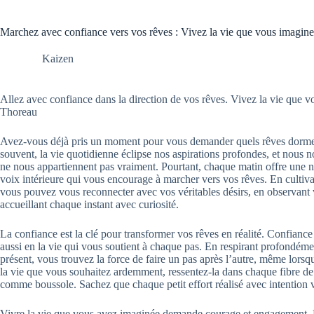
Marchez avec confiance vers vos rêves : Vivez la vie que vous imagin
Kaizen
Allez avec confiance dans la direction de vos rêves. Vivez la vie que
Thoreau
Avez-vous déjà pris un moment pour vous demander quels rêves dorme
souvent, la vie quotidienne éclipse nos aspirations profondes, et nous 
ne nous appartiennent pas vraiment. Pourtant, chaque matin offre une n
voix intérieure qui vous encourage à marcher vers vos rêves. En cultiva
vous pouvez vous reconnecter avec vos véritables désirs, en observant
accueillant chaque instant avec curiosité.
La confiance est la clé pour transformer vos rêves en réalité. Confian
aussi en la vie qui vous soutient à chaque pas. En respirant profondém
présent, vous trouvez la force de faire un pas après l’autre, même lorsq
la vie que vous souhaitez ardemment, ressentez-la dans chaque fibre de v
comme boussole. Sachez que chaque petit effort réalisé avec intention 
Vivre la vie que vous avez imaginée demande courage et engagement.