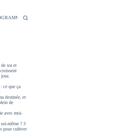
ROGRAMME
de soi et
 croissent
jour.
: ce que ça
t
ma destinée, et
plein de
ie avec moi-
 soi-même ? 3
s pour cultiver