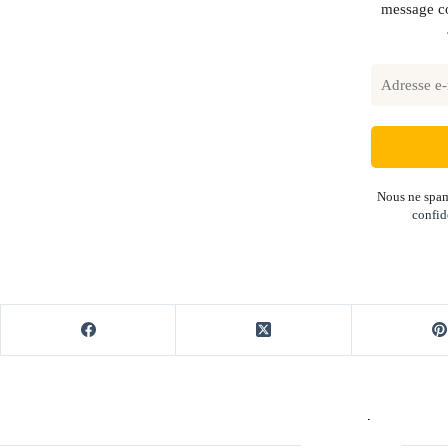
message co
Nous ne spam
confid