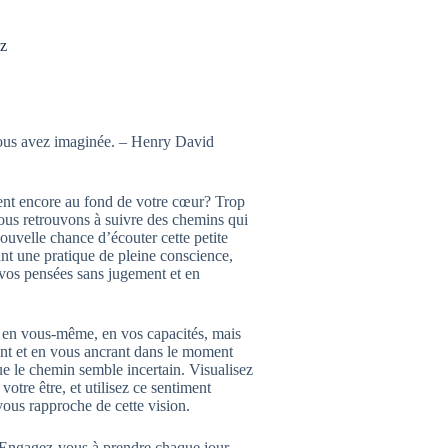
ez
 vous avez imaginée. – Henry David
nt encore au fond de votre cœur? Trop
nous retrouvons à suivre des chemins qui
ouvelle chance d’écouter cette petite
nt une pratique de pleine conscience,
 vos pensées sans jugement et en
ce en vous-même, en vos capacités, mais
ent et en vous ancrant dans le moment
ue le chemin semble incertain. Visualisez
otre être, et utilisez ce sentiment
vous rapproche de cette vision.
 Engagez-vous à prendre chaque jour