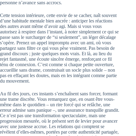
personne n’avance sans accrocs.
Cette tension intérieure, cette envie de se cacher, naît souvent
d’une habitude mentale bien ancrée : anticiper les réactions
des autres avant même d’avoir agi. Mais si vous vous
autorisez à respirer dans l’instant, à noter simplement ce qui se
passe sans le surcharger de “si seulement”, un léger décalage
s’opère. Prenez un appel impromptu avec un ami, où vous
partagez sans filtre ce qui vous pèse vraiment. Pas besoin de
grand discours ; juste quelques mots vrais. Et là, au lieu du
rejet fantasmé, une écoute sincère émerge, renforçant ce fil
ténu de connexion. C’est comme si chaque petite ouverture,
accueillie sans drame, construisait un socle plus solide – non
pas en effaçant les doutes, mais en les intégrant comme partie
du mouvement.
Au fil des jours, ces instants s’enchaînent sans forcer, formant
une trame discrète. Vous remarquez que, en osant être vous-
même dans le quotidien – un rire forcé qui se relâche, une
erreur admise sans panique –, une assurance tranquille grandit.
Ce n’est pas une transformation spectaculaire, mais une
progression mesurée, où le présent sert de levier pour avancer
avec une justesse accrue. Les relations qui comptent se
révèlent d’elles-mêmes, portées par cette authenticité partagée,