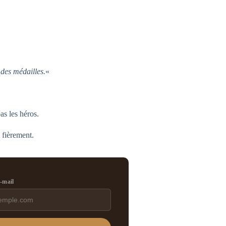
des médailles.
«
as les héros.
 fièrement.
e-mail