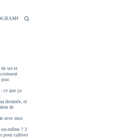
ROGRAMME
de soi et
 croissent
jour.
: ce que ça
t
ma destinée, et
plein de
ie avec moi-
 soi-même ? 3
s pour cultiver