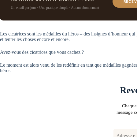
RECEV
Un email par jour · Une pratique simple · Aucun abonnement
Les cicatrices sont les médailles du héros – des insignes d’honneur qui
et tenter les choses encore et encore.
Avez-vous des cicatrices que vous cachez ?
Le moment est alors venu de les redéfinir en tant que médailles gagnée
héros
Reve
Chaque 
message co