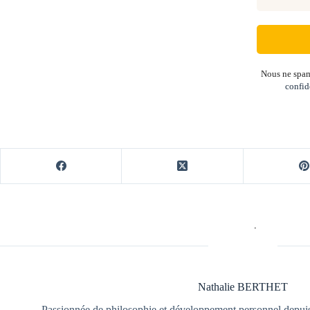
Nous ne spam
confid
Nathalie BERTHET
Passionnée de philosophie et développement personnel depuis