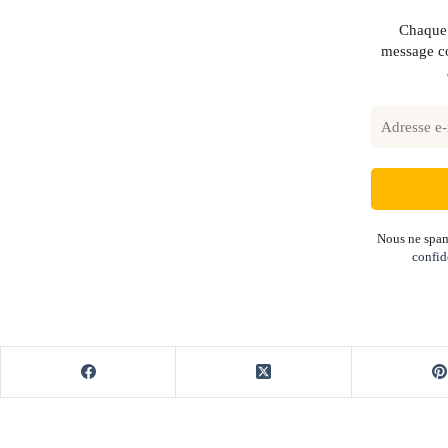
Chaque 
message co
Nous ne spam
confid