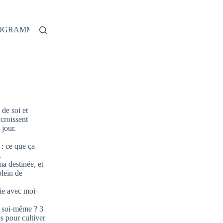
ROGRAMME
de soi et
 croissent
jour.
: ce que ça
t
ma destinée, et
plein de
ie avec moi-
 soi-même ? 3
s pour cultiver