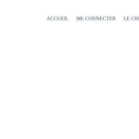
Passer
au
contenu
ACCUEIL
ME CONNECTER
LE CH