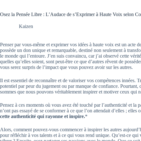
Osez la Pensée Libre : L’Audace de s’Exprimer à Haute Voix selon C
Kaizen
Penser par vous-même et exprimer vos idées à haute voix est un acte 
possède un don unique et remarquable, destiné non seulement à transfor
le monde qui l’entoure. J’en suis convaincu, car j’ai observé cette vérit
quelles qu’elles soient, sont peut-être ce que d’autres rêvent de posséder
vous serez surpris de l’impact que vous pouvez avoir sur les autres.
Il est essentiel de reconnaître et de valoriser vos compétences innées. 
potentiel par peur du jugement ou par manque de confiance. Pourtant, 
sommes que nous pouvons véritablement inspirer et motiver ceux qui n
Pensez à ces moments où vous avez été touché par l’authenticité et la 
n’ont pas essayé de se conformer à ce que l’on attendait d’elles ; elles
cette authenticité qui rayonne et inspire.
*
Alors, comment pouvez-vous commencer à inspirer les autres aujourd’
pour réfléchir à vos talents et à ce qui vous rend unique. Qu’est-ce qui
vibrer ? Ensuite, osez partager ces passions avec le monde. Que ce soit