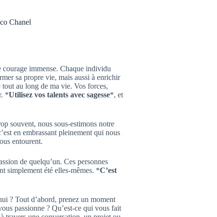
oco Chanel
de courage immense. Chaque individu
mer sa propre vie, mais aussi à enrichir
é tout au long de ma vie. Vos forces,
. *
Utilisez vos talents avec sagesse
*, et
Trop souvent, nous sous-estimons notre
c’est en embrassant pleinement qui nous
ous entourent.
passion de quelqu’un. Ces personnes
 ont simplement été elles-mêmes. *
C’est
hui ? Tout d’abord, prenez un moment
 vous passionne ? Qu’est-ce qui vous fait
 à travers une conversation, un projet ou