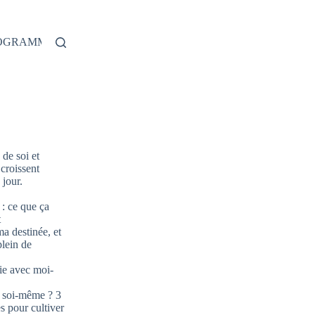
ROGRAMME
de soi et
 croissent
jour.
: ce que ça
t
ma destinée, et
plein de
ie avec moi-
 soi-même ? 3
s pour cultiver