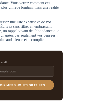
ndante. Vous verrez comment ces
plus un rêve lointain, mais une réalité
essez une liste exhaustive de vos
 Écrivez sans filtre, en embrassant
le, un rappel vivant de l’abondance que
ne changez pas seulement vos pensées ;
plus audacieuse et accomplie.
e-mail
OIR MES 5 JOURS GRATUITS