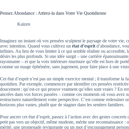
Pensez Abondance : Attirez-la dans Votre Vie Quotidienne
Kaizen
Imaginez un instant où vos pensées sculptent le paysage de votre vie, c
avec intention. Quand vous cultivez un
état d’esprit
d’abondance, vous 
infinies. Au lieu de vous limiter à ce qui semble réaliste ou accessible, 
désirs les plus profonds. Si une idée surgit – une carrière épanouissant
rayonnante – et que la voix intérieure murmure qu’elle est hors de porté
comme un nuage éphémère, sans jugement, pour faire place à une vision
Cet état d’esprit n’est pas un simple exercice mental ; il transforme la
quotidien. Par exemple, commencez par identifier ces pensées restrictive
doucement : qu’est-ce qui prouve vraiment qu’elles sont vraies ? En re
ancrées dans vos forces passées – comme ces moments où vous avez su
restructurez naturellement votre perspective. C’est comme redessiner un
horizons plus vastes, plutôt que de stagner dans les sentiers familiers.
Pour ancrer cet état d’esprit, passez à l’action avec des gestes concret
petit pas vers un objectif, même modeste, mérite une reconnaissance :
mérité, une promenade revigorante ou un mot d’encouragement personn