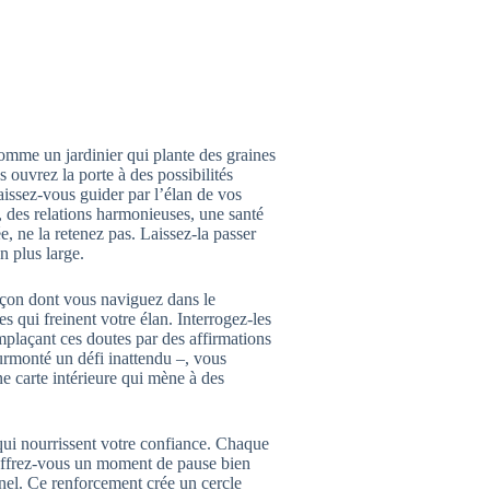
omme un jardinier qui plante des graines
ouvrez la porte à des possibilités
laissez-vous guider par l’élan de vos
e, des relations harmonieuses, une santé
e, ne la retenez pas. Laissez-la passer
 plus large.
 façon dont vous naviguez dans le
s qui freinent votre élan. Interrogez-les
mplaçant ces doutes par des affirmations
rmonté un défi inattendu –, vous
e carte intérieure qui mène à des
s qui nourrissent votre confiance. Chaque
 offrez-vous un moment de pause bien
el. Ce renforcement crée un cercle