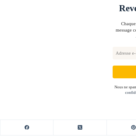
Reve
Chaque 
message co
Nous ne spam
confid