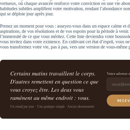
vertueux, où chaque avancée renforce votre conviction en une vie abo
habitudes subtiles amplifient votre motivation, rendant l’abondance non 
qui se déploie jour après jour.
Prenez un moment pour vous : asseyez-vous dans un espace calme et dr
aspirations, de vos résolutions et de vos espoirs pour la période à venir.
l’immensité de ce que vous méritez. Cette liste deviendra votre bousso
vous invitez dans votre existence. En cultivant cet état d’esprit, vous 
vous transformez votre vie, pas à pas, vers une version de vous-même 
Certains matins travaillent le corps.
Votre adresse 
D'autres remettent en question ce que
vous croyez être. Les deux vous
ramènent au même endroit : vous.
RECEV
Un email par jour · Une pratique simple · Aucun abonnement