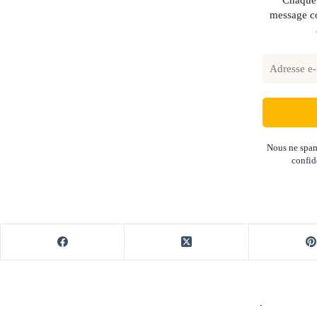
Chaque 
message co
Nous ne spam
confid