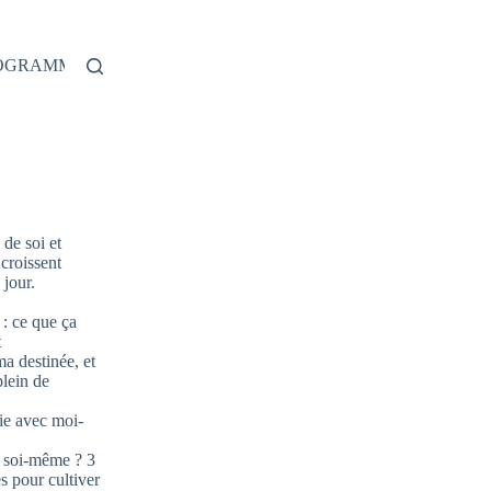
ROGRAMME
de soi et
 croissent
jour.
: ce que ça
t
ma destinée, et
plein de
ie avec moi-
 soi-même ? 3
s pour cultiver