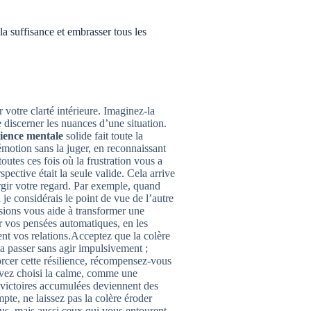
a suffisance et embrasser tous les
votre clarté intérieure. Imaginez-la
e discerner les nuances d’une situation.
lience mentale
solide fait toute la
émotion sans la juger, en reconnaissant
outes ces fois où la frustration vous a
ective était la seule valide. Cela arrive
largir votre regard. Par exemple, quand
je considérais le point de vue de l’autre
sions vous aide à transformer une
r vos pensées automatiques, en les
ent vos relations.Acceptez que la colère
la passer sans agir impulsivement ;
orcer cette résilience, récompensez-vous
avez choisi la calme, comme une
 victoires accumulées deviennent des
ompte, ne laissez pas la colère éroder
us, mais aussi ceux qui vous entourent.