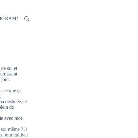
ROGRAMME
de soi et
 croissent
jour.
: ce que ça
t
ma destinée, et
plein de
ie avec moi-
 soi-même ? 3
s pour cultiver