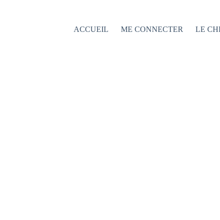
Passer
au
contenu
ACCUEIL
ME CONNECTER
LE CH