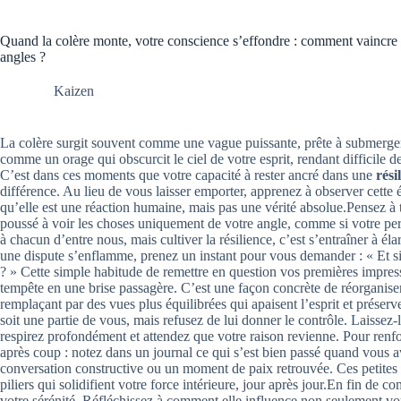
Quand la colère monte, votre conscience s’effondre : comment vaincre l
angles ?
Kaizen
La colère surgit souvent comme une vague puissante, prête à submerger 
comme un orage qui obscurcit le ciel de votre esprit, rendant difficile d
C’est dans ces moments que votre capacité à rester ancré dans une
rési
différence. Au lieu de vous laisser emporter, apprenez à observer cette 
qu’elle est une réaction humaine, mais pas une vérité absolue.Pensez à t
poussé à voir les choses uniquement de votre angle, comme si votre persp
à chacun d’entre nous, mais cultiver la résilience, c’est s’entraîner à é
une dispute s’enflamme, prenez un instant pour vous demander : « Et si 
? » Cette simple habitude de remettre en question vos premières impres
tempête en une brise passagère. C’est une façon concrète de réorganise
remplaçant par des vues plus équilibrées qui apaisent l’esprit et préserv
soit une partie de vous, mais refusez de lui donner le contrôle. Laissez-
respirez profondément et attendez que votre raison revienne. Pour renf
après coup : notez dans un journal ce qui s’est bien passé quand vous 
conversation constructive ou un moment de paix retrouvée. Ces petites
piliers qui solidifient votre force intérieure, jour après jour.En fin de c
votre sérénité. Réfléchissez à comment elle influence non seulement vo