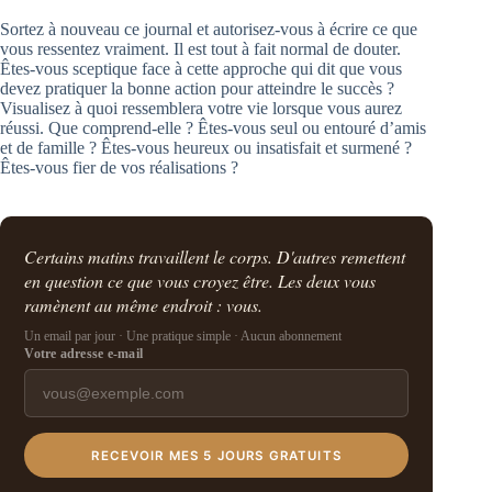
Sortez à nouveau ce journal et autorisez-vous à écrire ce que
vous ressentez vraiment. Il est tout à fait normal de douter.
Êtes-vous sceptique face à cette approche qui dit que vous
devez pratiquer la bonne action pour atteindre le succès ?
Visualisez à quoi ressemblera votre vie lorsque vous aurez
réussi. Que comprend-elle ? Êtes-vous seul ou entouré d’amis
et de famille ? Êtes-vous heureux ou insatisfait et surmené ?
Êtes-vous fier de vos réalisations ?
Certains matins travaillent le corps. D'autres remettent
en question ce que vous croyez être. Les deux vous
ramènent au même endroit : vous.
Un email par jour · Une pratique simple · Aucun abonnement
Votre adresse e-mail
RECEVOIR MES 5 JOURS GRATUITS