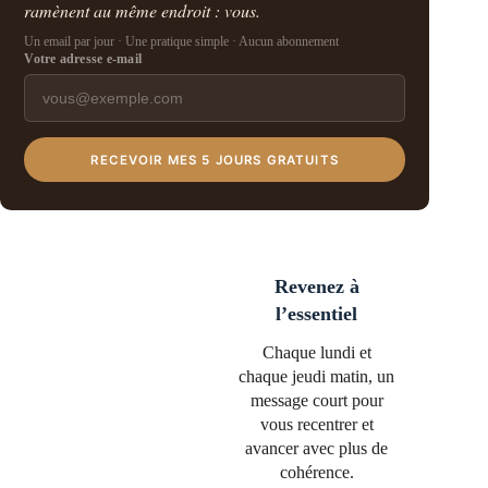
ramènent au même endroit : vous.
Un email par jour · Une pratique simple · Aucun abonnement
Votre adresse e-mail
RECEVOIR MES 5 JOURS GRATUITS
Revenez à
l’essentiel
Chaque lundi et
chaque jeudi matin, un
message court pour
vous recentrer et
avancer avec plus de
cohérence.