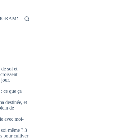
ROGRAMME
de soi et
 croissent
jour.
: ce que ça
t
ma destinée, et
plein de
ie avec moi-
 soi-même ? 3
s pour cultiver