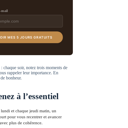
e-mail
OIR MES 5 JOURS GRATUITS
 : chaque soir, notez trois moments de
vous rappeler leur importance. En
t de bonheur.
nez à l’essentiel
lundi et chaque jeudi matin, un
urt pour vous recentrer et avancer
avec plus de cohérence.