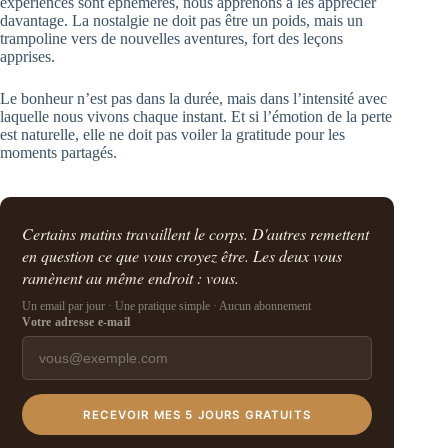
expériences sont éphémères, nous apprenons à les apprécier
davantage. La nostalgie ne doit pas être un poids, mais un
trampoline vers de nouvelles aventures, fort des leçons
apprises.
Le bonheur n’est pas dans la durée, mais dans l’intensité avec
laquelle nous vivons chaque instant. Et si l’émotion de la perte
est naturelle, elle ne doit pas voiler la gratitude pour les
moments partagés.
Certains matins travaillent le corps. D'autres remettent
en question ce que vous croyez être. Les deux vous
ramènent au même endroit : vous.
Un email par jour · Une pratique simple · Aucun abonnement
Votre adresse e-mail
RECEVOIR MES 5 JOURS GRATUITS