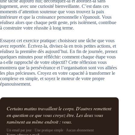
une tâche aujourd’hui; décortiquez-la et abordez-la sans
jugement, avec une curiosité bienveillante. C’est dans ces
moments d’attention soutenue que vous trouvez la paix
intérieure et que la croissance personnelle s’épanouit. Vous
réalisez alors que chaque petit geste, pris isolément, contribue
à construire votre réussite à long terme.
Essayez cet exercice pratique: choisissez une tâche que vous
avez reportée. Écrivez-la, divisez-la en trois petites actions, et
réalisez la première dès aujourd’hui. En fin de journée, prenez
quelques minutes pour réfléchir: comment chaque étape vous
a-t-elle rapproché de votre objectif? Cette réflexion vous
montrera que la persévérance et l’organisation sont vos alliées
les plus précieuses. Croyez en votre capacité à transformer le
complexe en simple, et soyez le moteur de votre propre
épanouissement.
Certains matins travaillent le corps. D'autres remettent
en question ce que vous croyez être. Les deux vous
ramènent au même endroit : vous.
Un email par jour · Une pratique simple · Aucun abonnement