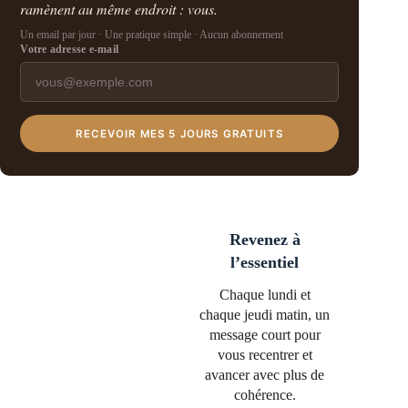
ramènent au même endroit : vous.
Un email par jour · Une pratique simple · Aucun abonnement
Votre adresse e-mail
RECEVOIR MES 5 JOURS GRATUITS
Revenez à
l’essentiel
Chaque lundi et
chaque jeudi matin, un
message court pour
vous recentrer et
avancer avec plus de
cohérence.