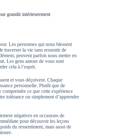
our grandir intérieurement
heur. Les personnes qui nous blessent
e traverser la vie sans ressentir de
dément, peuvent parfois nous mettre en
fait. Les gens autour de vous sont
er cela à l’esprit.
ssent et vous déçoivent. Chaque
oissance personnelle. Plutôt que de
de comprendre ce que cette expérience
votre tolérance ou simplement d’apprendre
llement négatives en occasions de
immédiate pour découvrir les leçons
poids du ressentiment, mais aussi de
ntoure.