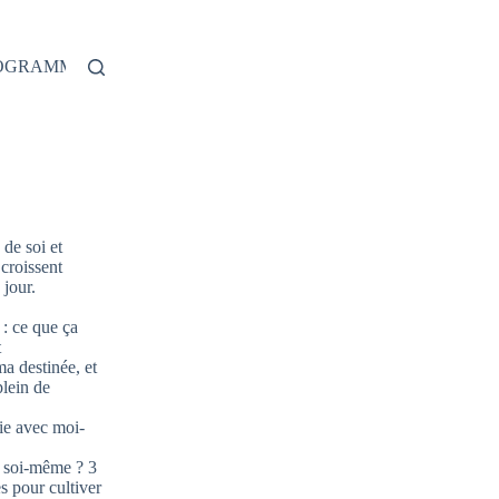
ROGRAMME
de soi et
 croissent
jour.
: ce que ça
t
ma destinée, et
plein de
ie avec moi-
 soi-même ? 3
s pour cultiver