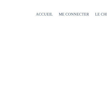
Passer
au
contenu
ACCUEIL
ME CONNECTER
LE CH