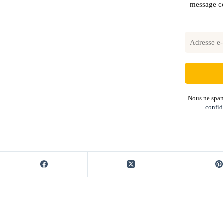
message co
Nous ne spam
confid