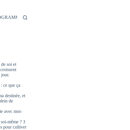
ROGRAMME
de soi et
 croissent
jour.
: ce que ça
t
ma destinée, et
plein de
ie avec moi-
 soi-même ? 3
s pour cultiver