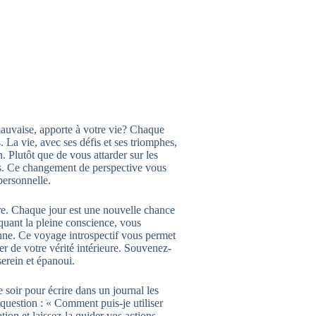
auvaise, apporte à votre vie? Chaque
La vie, avec ses défis et ses triomphes,
 Plutôt que de vous attarder sur les
ris. Ce changement de perspective vous
personnelle.
fre. Chaque jour est une nouvelle chance
quant la pleine conscience, vous
nne. Ce voyage introspectif vous permet
r de votre vérité intérieure. Souvenez-
serein et épanoui.
 soir pour écrire dans un journal les
 question : « Comment puis-je utiliser
ion et laissez-la guider vos actions.