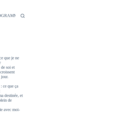
ROGRAMME
 ce que je ne
r
de soi et
 croissent
jour.
: ce que ça
t
ma destinée, et
plein de
ie avec moi-