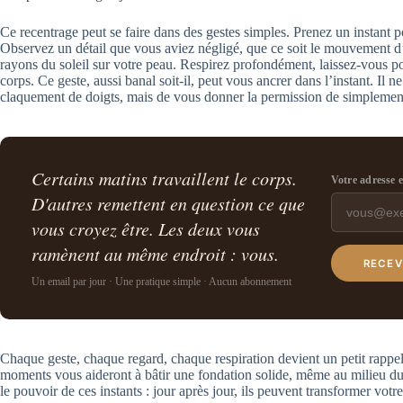
Ce recentrage peut se faire dans des gestes simples. Prenez un instant p
Observez un détail que vous aviez négligé, que ce soit le mouvement d’
rayons du soleil sur votre peau. Respirez profondément, laissez-vous port
corps. Ce geste, aussi banal soit-il, peut vous ancrer dans l’instant. Il 
claquement de doigts, mais de vous donner la permission de simplement 
Certains matins travaillent le corps.
Votre adresse 
D'autres remettent en question ce que
vous croyez être. Les deux vous
ramènent au même endroit : vous.
RECEV
Un email par jour · Une pratique simple · Aucun abonnement
Chaque geste, chaque regard, chaque respiration devient un petit rappel
moments vous aideront à bâtir une fondation solide, même au milieu du
le pouvoir de ces instants : jour après jour, ils peuvent transformer votre