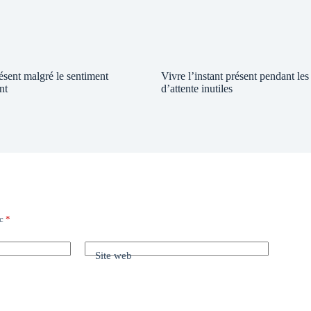
résent malgré le sentiment
Vivre l’instant présent pendant le
nt
d’attente inutiles
ec
*
Site web