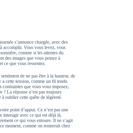
 journée s’annonce chargée, avec des
s à accomplir. Vous vous levez, vous
isonnière, comme si les attentes du
tent des images que vous peinez à
et ce que vous ressentez.
sentiment de ne pas être à la hauteur, de
y a cette tension, comme un fil tendu
 ces contraintes que vous vous imposez,
e ? La réponse n’est pas toujours
 à oublier cette quête de légèreté.
 votre point d’appui. Ce n’est pas une
interagir avec ce qui est déjà là.
ement ce qui vous entoure. Il ne s’agit
à ce moment, comme on rentrerait chez