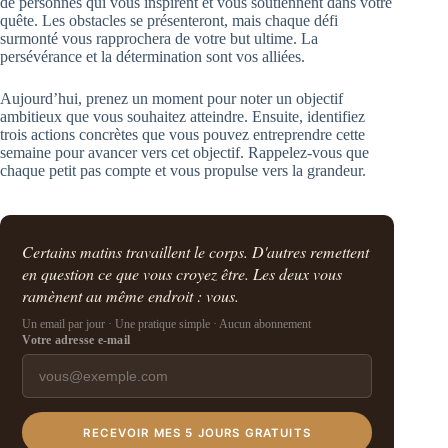
de personnes qui vous inspirent et vous soutiennent dans votre
quête. Les obstacles se présenteront, mais chaque défi
surmonté vous rapprochera de votre but ultime. La
persévérance et la détermination sont vos alliées.
Aujourd’hui, prenez un moment pour noter un objectif
ambitieux que vous souhaitez atteindre. Ensuite, identifiez
trois actions concrètes que vous pouvez entreprendre cette
semaine pour avancer vers cet objectif. Rappelez-vous que
chaque petit pas compte et vous propulse vers la grandeur.
Certains matins travaillent le corps. D'autres remettent
en question ce que vous croyez être. Les deux vous
ramènent au même endroit : vous.
Un email par jour · Une pratique simple · Aucun abonnement
Votre adresse e-mail
RECEVOIR MES 5 JOURS GRATUITS