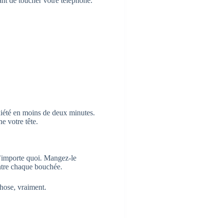
vant de toucher votre téléphone.
xiété en moins de deux minutes.
e votre tête.
n’importe quoi. Mangez-le
entre chaque bouchée.
chose, vraiment.