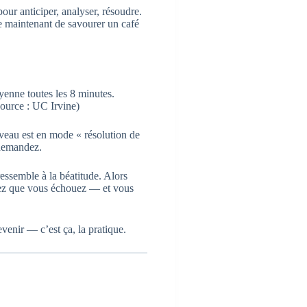
 pour anticiper, analyser, résoudre.
e maintenant de savourer un café
yenne toutes les 8 minutes.
ource : UC Irvine)
erveau est en mode « résolution de
 demandez.
essemble à la béatitude. Alors
uez que vous échouez — et vous
evenir — c’est ça, la pratique.