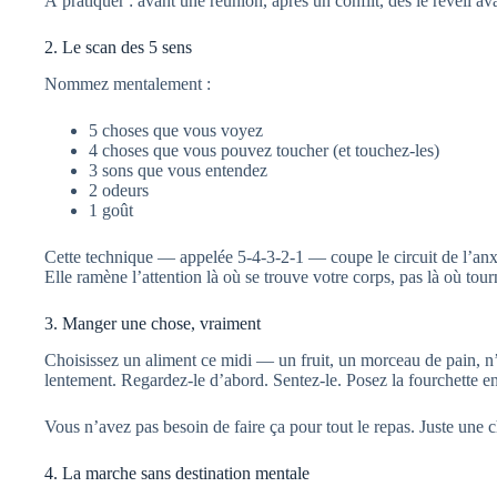
À pratiquer : avant une réunion, après un conflit, dès le réveil a
2. Le scan des 5 sens
Nommez mentalement :
5 choses que vous voyez
4 choses que vous pouvez toucher (et touchez-les)
3 sons que vous entendez
2 odeurs
1 goût
Cette technique — appelée 5-4-3-2-1 — coupe le circuit de l’an
Elle ramène l’attention là où se trouve votre corps, pas là où tourn
3. Manger une chose, vraiment
Choisissez un aliment ce midi — un fruit, un morceau de pain, 
lentement. Regardez-le d’abord. Sentez-le. Posez la fourchette 
Vous n’avez pas besoin de faire ça pour tout le repas. Juste une 
4. La marche sans destination mentale