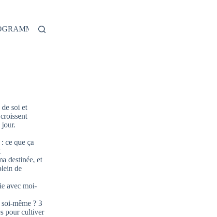
ROGRAMME
de soi et
 croissent
jour.
: ce que ça
t
ma destinée, et
plein de
ie avec moi-
 soi-même ? 3
s pour cultiver