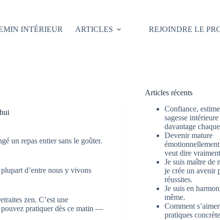
EMIN INTÉRIEUR
ARTICLES
REJOINDRE LE P
Articles récents
Confiance, estime 
hui
sagesse intérieure
davantage chaque 
Devenir mature
ngé un repas entier sans le goûter.
émotionnellement 
veut dire vraimen
Je suis maître de 
a plupart d’entre nous y vivons
je crée un avenir 
réussites.
Je suis en harmon
même.
retraites zen. C’est une
Comment s’aimer
s pouvez pratiquer dès ce matin —
pratiques concrète