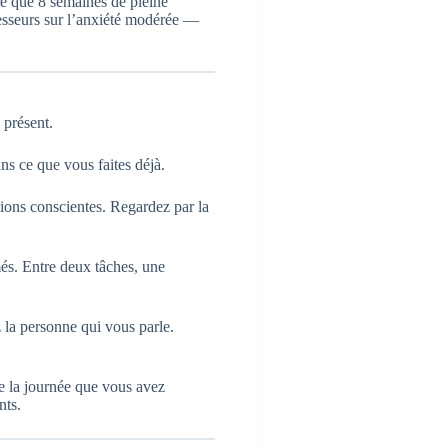
é que 8 semaines de pleine
resseurs sur l’anxiété modérée —
 présent.
ans ce que vous faites déjà.
tions conscientes. Regardez par la
és. Entre deux tâches, une
 la personne qui vous parle.
 la journée que vous avez
nts.