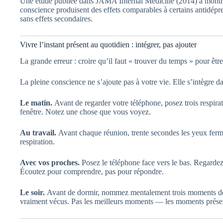
Une étude publiée dans JAMA Internal Medicine (2014) a montr
conscience produisent des effets comparables à certains antidép
sans effets secondaires.
Vivre l’instant présent au quotidien : intégrer, pas ajouter
La grande erreur : croire qu’il faut « trouver du temps » pour être
La pleine conscience ne s’ajoute pas à votre vie. Elle s’intègre d
Le matin.
Avant de regarder votre téléphone, posez trois respira
fenêtre. Notez une chose que vous voyez.
Au travail.
Avant chaque réunion, trente secondes les yeux ferm
respiration.
Avec vos proches.
Posez le téléphone face vers le bas. Regardez
Écoutez pour comprendre, pas pour répondre.
Le soir.
Avant de dormir, nommez mentalement trois moments de
vraiment vécus. Pas les meilleurs moments — les moments prése