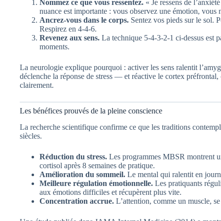
Nommez ce que vous ressentez.
« Je ressens de l’anxiét
nuance est importante : vous observez une émotion, vous 
Ancrez-vous dans le corps.
Sentez vos pieds sur le sol. 
Respirez en 4-4-6.
Revenez aux sens.
La technique 5-4-3-2-1 ci-dessus est pa
moments.
La neurologie explique pourquoi : activer les sens ralentit l’am
déclenche la réponse de stress — et réactive le cortex préfrontal,
clairement.
Les bénéfices prouvés de la pleine conscience
La recherche scientifique confirme ce que les traditions contemp
siècles.
Réduction du stress.
Les programmes MBSR montrent une 
cortisol après 8 semaines de pratique.
Amélioration du sommeil.
Le mental qui ralentit en journ
Meilleure régulation émotionnelle.
Les pratiquants régul
aux émotions difficiles et récupèrent plus vite.
Concentration accrue.
L’attention, comme un muscle, se 