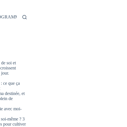
ROGRAMME
de soi et
 croissent
jour.
: ce que ça
t
ma destinée, et
plein de
ie avec moi-
 soi-même ? 3
s pour cultiver