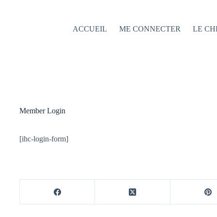
Passer
au
contenu
ACCUEIL
ME CONNECTER
LE CH
Member Login
[ihc-login-form]