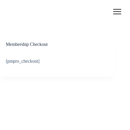
Passer
au
contenu
Membership Checkout
[pmpro_checkout]